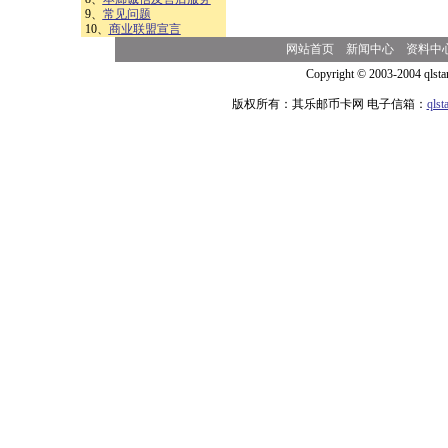
9、
常见问题
10、
商业联盟宣言
网站首页
新闻中心
资料中
Copyright © 2003-2004 qlsta
版权所有：其乐邮币卡网 电子信箱：
qls