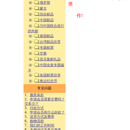
俄罗斯
类 方式告之
蒙古
综合邮品
作!
中国邮品
与中国联合发行
的外邮
泰国邮品
台湾邮品欣赏
专题邮票
空册
其乐集邮礼品
中国全套专题磁
卡
各国邮票目录
奥运纪念币
常见问题
1、
服务条款
2、
申请会员需要交费吗？
交多少？
3、
付款方式
4、
申请会员有什么好处？
5、
送货方式及费率
6、
购物流程
7、
我们的工作时间
8、
本廊诚信及售后服务