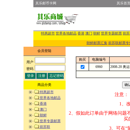
其乐邮币卡网
其乐首
特惠超市
世界各地邮品
香港
澳门
朝鲜
世界专题邮票
前苏
朝鲜邮票汇集
前苏联邮票专
会员登陆
购买
电脑编号
用户
:
6960
2008-20
密码
:
商品分类
特惠超市
注意：
世界各地邮品
1、改变商品数量
香港
澳门
2、假如此订单由
朝鲜
买的邮品的“商
世界专题邮票
前苏联
3、可在“