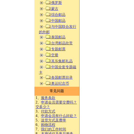
俄罗斯
蒙古
综合邮品
中国邮品
与中国联合发行
的外邮
泰国邮品
台湾邮品欣赏
专题邮票
空册
其乐集邮礼品
中国全套专题磁
卡
各国邮票目录
奥运纪念币
常见问题
1、
服务条款
2、
申请会员需要交费吗？
交多少？
3、
付款方式
4、
申请会员有什么好处？
5、
送货方式及费率
6、
购物流程
7、
我们的工作时间
8、
本廊诚信及售后服务