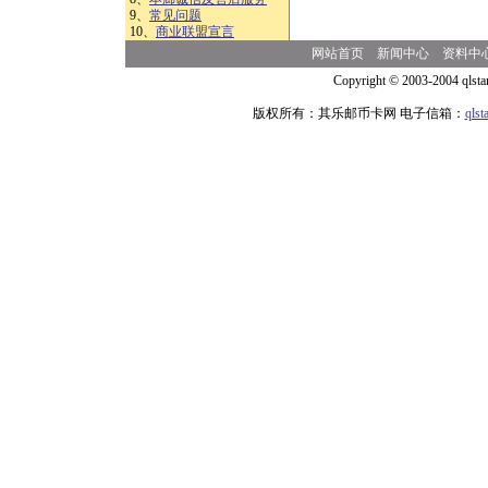
9、
常见问题
10、
商业联盟宣言
网站首页
新闻中心
资料中
Copyright © 2003-2004 qlsta
版权所有：其乐邮币卡网 电子信箱：
qls