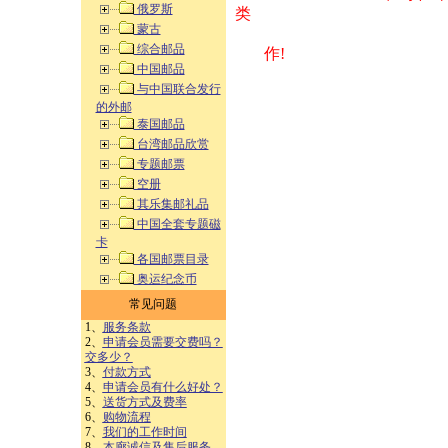
俄罗斯
类 方式告之
蒙古
综合邮品
作!
中国邮品
与中国联合发行
的外邮
泰国邮品
台湾邮品欣赏
专题邮票
空册
其乐集邮礼品
中国全套专题磁
卡
各国邮票目录
奥运纪念币
常见问题
1、
服务条款
2、
申请会员需要交费吗？
交多少？
3、
付款方式
4、
申请会员有什么好处？
5、
送货方式及费率
6、
购物流程
7、
我们的工作时间
8、
本廊诚信及售后服务