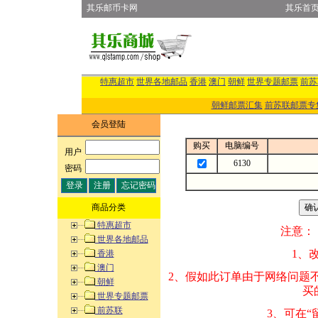
其乐邮币卡网
其乐首
特惠超市
世界各地邮品
香港
澳门
朝鲜
世界专题邮票
前苏
朝鲜邮票汇集
前苏联邮票专
会员登陆
购买
电脑编号
用户
:
6130
密码
:
商品分类
特惠超市
注意：
世界各地邮品
1、改变商品数量
香港
澳门
2、假如此订单由
朝鲜
买的邮品的“商
世界专题邮票
前苏联
3、可在“