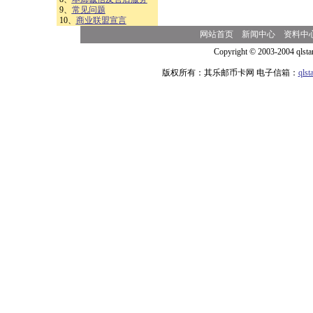
9、
常见问题
10、
商业联盟宣言
网站首页
新闻中心
资料中
Copyright © 2003-2004 qlsta
版权所有：其乐邮币卡网 电子信箱：
qls