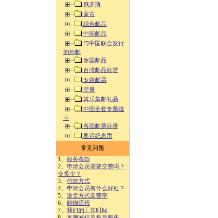
俄罗斯
蒙古
综合邮品
中国邮品
与中国联合发行
的外邮
泰国邮品
台湾邮品欣赏
专题邮票
空册
其乐集邮礼品
中国全套专题磁
卡
各国邮票目录
奥运纪念币
常见问题
1、
服务条款
2、
申请会员需要交费吗？
交多少？
3、
付款方式
4、
申请会员有什么好处？
5、
送货方式及费率
6、
购物流程
7、
我们的工作时间
8、
本廊诚信及售后服务