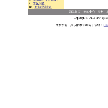
9、
常见问题
10、
商业联盟宣言
网站首页
新闻中心
资料中
Copyright © 2003-2004 qlsta
版权所有：其乐邮币卡网 电子信箱：
qls