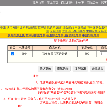
其乐首页
商城首页
商品列表
购物车
商城公告
顾客
香港
澳门
朝鲜
世界专题邮票
前苏联
俄罗斯
蒙古
综合邮品
中国邮品
与中国联合发行
赏
专题邮票
空册
其乐集邮礼品
中国全套专题磁
朝鲜邮票汇集
前苏联邮票专集
香港邮政专集
澳门邮政专集
中国邮政专集
以下是您所选购的物品清单
购买
电脑编号
商品名称
商品价格
商品
6044
T10 女民兵五连带铭
300
注意：
1、改变商品数量和减少商品种类需按“确认更改”按钮。
2、假如此订单由于网络问题不能顺利递交时,
的邮品的“商品名称”告诉我们,(不要写电脑编号),谢谢!
3、可在“留言必复”里留言，也可用发邮件
方式告之我们，以便我们能及时为您发货，谢谢合
作!