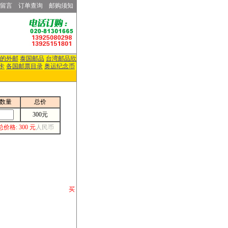
留言
订单查询
邮购须知
的外邮
泰国邮品
台湾邮品欣
卡
各国邮票目录
奥运纪念币
数量
总价
300元
总价格: 300 元
人民币
请你将你购 买
或打电话等各类