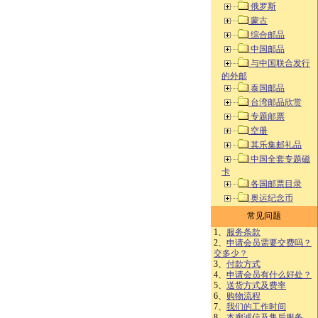
俄罗斯
蒙古
综合邮品
中国邮品
与中国联合发行
的外邮
泰国邮品
台湾邮品欣赏
专题邮票
空册
其乐集邮礼品
中国全套专题磁
卡
各国邮票目录
奥运纪念币
常见问题
1、
服务条款
2、
申请会员需要交费吗？
交多少？
3、
付款方式
4、
申请会员有什么好处？
5、
送货方式及费率
6、
购物流程
7、
我们的工作时间
8、
本廊诚信及售后服务