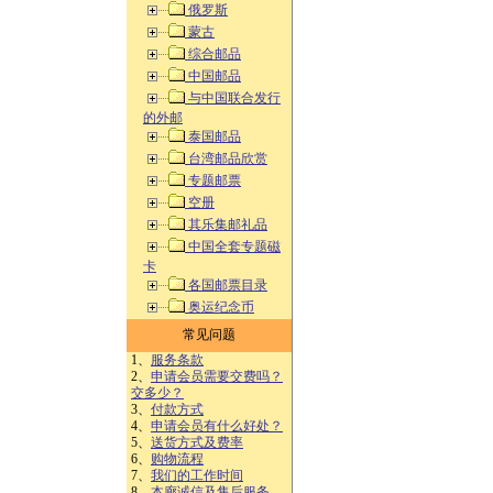
俄罗斯
蒙古
综合邮品
中国邮品
与中国联合发行
的外邮
泰国邮品
台湾邮品欣赏
专题邮票
空册
其乐集邮礼品
中国全套专题磁
卡
各国邮票目录
奥运纪念币
常见问题
1、
服务条款
2、
申请会员需要交费吗？
交多少？
3、
付款方式
4、
申请会员有什么好处？
5、
送货方式及费率
6、
购物流程
7、
我们的工作时间
8、
本廊诚信及售后服务