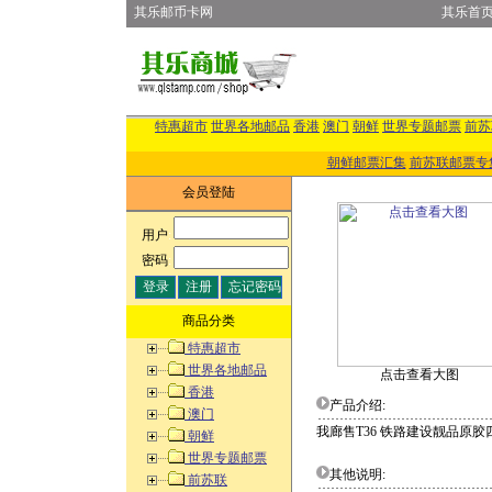
其乐邮币卡网
其乐首
特惠超市
世界各地邮品
香港
澳门
朝鲜
世界专题邮票
前苏
朝鲜邮票汇集
前苏联邮票专
会员登陆
用户
:
密码
:
商品分类
特惠超市
世界各地邮品
点击查看大图
香港
产品介绍:
澳门
我廊售T36 铁路建设靓品原胶
朝鲜
世界专题邮票
其他说明:
前苏联