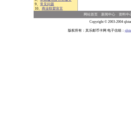
9、
常见问题
10、
商业联盟宣言
网站首页
新闻中心
资料中
Copyright © 2003-2004 qlsta
版权所有：其乐邮币卡网 电子信箱：
qls