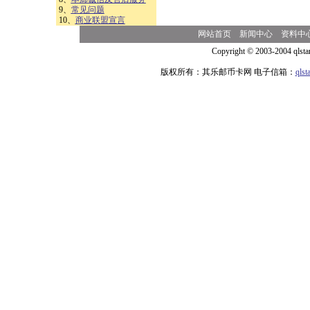
9、
常见问题
10、
商业联盟宣言
网站首页
新闻中心
资料中
Copyright © 2003-2004 qlsta
版权所有：其乐邮币卡网 电子信箱：
qls