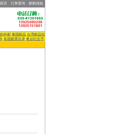
留言
订单查询
邮购须知
的外邮
泰国邮品
台湾邮品欣
卡
各国邮票目录
奥运纪念币