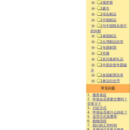
俄罗斯
蒙古
综合邮品
中国邮品
与中国联合发行
的外邮
泰国邮品
台湾邮品欣赏
专题邮票
空册
其乐集邮礼品
中国全套专题磁
卡
各国邮票目录
奥运纪念币
常见问题
1、
服务条款
2、
申请会员需要交费吗？
交多少？
3、
付款方式
4、
申请会员有什么好处？
5、
送货方式及费率
6、
购物流程
7、
我们的工作时间
8、
本廊诚信及售后服务