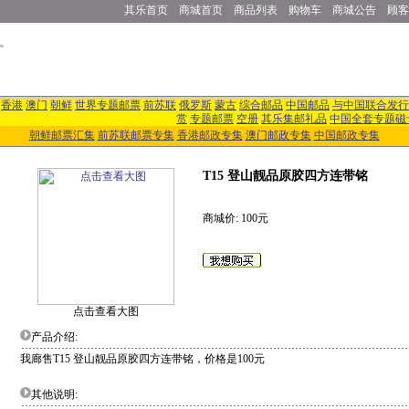
其乐首页
商城首页
商品列表
购物车
商城公告
顾客
香港
澳门
朝鲜
世界专题邮票
前苏联
俄罗斯
蒙古
综合邮品
中国邮品
与中国联合发行
赏
专题邮票
空册
其乐集邮礼品
中国全套专题磁
朝鲜邮票汇集
前苏联邮票专集
香港邮政专集
澳门邮政专集
中国邮政专集
T15 登山靓品原胶四方连带铭
商城价: 100元
点击查看大图
产品介绍:
我廊售T15 登山靓品原胶四方连带铭，价格是100元
其他说明: