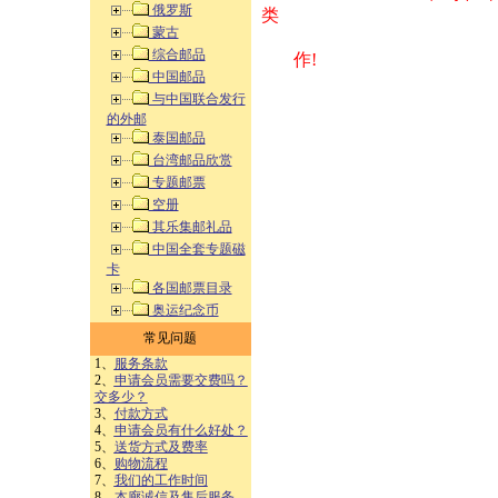
俄罗斯
类 方式告之
蒙古
综合邮品
作!
中国邮品
与中国联合发行
的外邮
泰国邮品
台湾邮品欣赏
专题邮票
空册
其乐集邮礼品
中国全套专题磁
卡
各国邮票目录
奥运纪念币
常见问题
1、
服务条款
2、
申请会员需要交费吗？
交多少？
3、
付款方式
4、
申请会员有什么好处？
5、
送货方式及费率
6、
购物流程
7、
我们的工作时间
8、
本廊诚信及售后服务