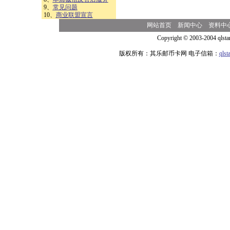
9、
常见问题
10、
商业联盟宣言
网站首页
新闻中心
资料中
Copyright © 2003-2004 qlsta
版权所有：其乐邮币卡网 电子信箱：
qls