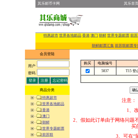
其乐邮币卡网
其乐首
特惠超市
世界各地邮品
香港
澳门
朝鲜
世界专题邮票
前苏
朝鲜邮票汇集
前苏联邮票专
会员登陆
购买
电脑编号
用户
:
5837
T15
密码
:
商品分类
特惠超市
注意：
世界各地邮品
1、改变商品数量
香港
澳门
2、假如此订单由
朝鲜
买的邮品的“商
世界专题邮票
前苏联
3、可在“