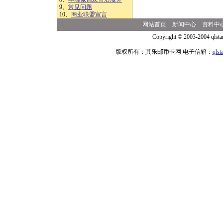
9、
常见问题
10、
商业联盟宣言
网站首页
新闻中心
资料中
Copyright © 2003-2004 qlsta
版权所有：其乐邮币卡网 电子信箱：
qls