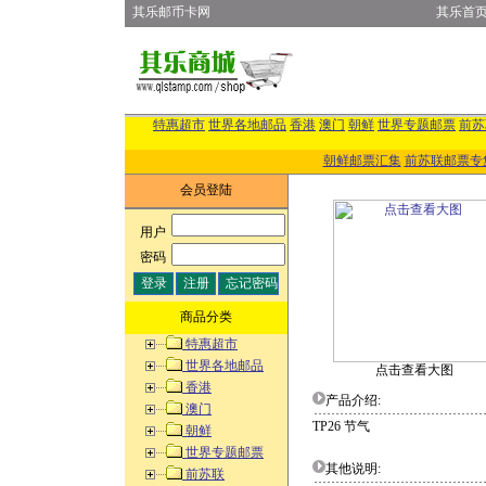
其乐邮币卡网
其乐首
特惠超市
世界各地邮品
香港
澳门
朝鲜
世界专题邮票
前苏
朝鲜邮票汇集
前苏联邮票专
会员登陆
用户
:
密码
:
商品分类
特惠超市
世界各地邮品
点击查看大图
香港
产品介绍:
澳门
TP26 节气
朝鲜
世界专题邮票
其他说明:
前苏联