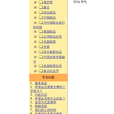
TP26 节气
俄罗斯
蒙古
综合邮品
中国邮品
与中国联合发行
的外邮
泰国邮品
台湾邮品欣赏
专题邮票
空册
其乐集邮礼品
中国全套专题磁
卡
各国邮票目录
奥运纪念币
常见问题
1、
服务条款
2、
申请会员需要交费吗？
交多少？
3、
付款方式
4、
申请会员有什么好处？
5、
送货方式及费率
6、
购物流程
7、
我们的工作时间
8、
本廊诚信及售后服务