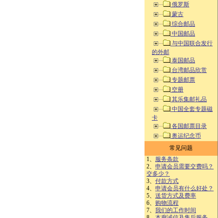
俄罗斯
蒙古
综合邮品
中国邮品
与中国联合发行
的外邮
泰国邮品
台湾邮品欣赏
专题邮票
空册
其乐集邮礼品
中国全套专题磁
卡
各国邮票目录
奥运纪念币
常见问题
1、
服务条款
2、
申请会员需要交费吗？
交多少？
3、
付款方式
4、
申请会员有什么好处？
5、
送货方式及费率
6、
购物流程
7、
我们的工作时间
8、
本廊诚信及售后服务