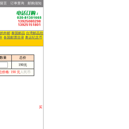
留言
订单查询
邮购须知
的外邮
泰国邮品
台湾邮品欣
卡
各国邮票目录
奥运纪念币
数量
总价
190元
总价格: 190 元
人民币
请你将你购 买
或打电话等各类