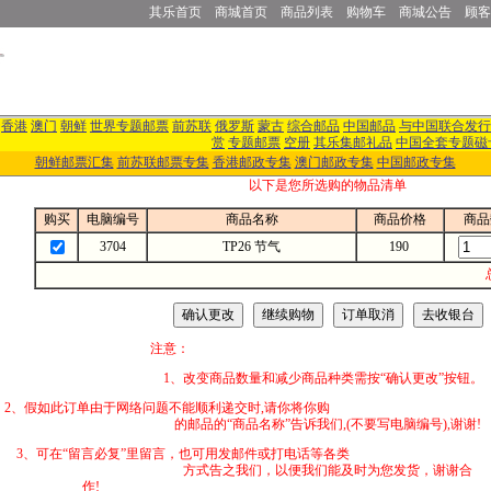
其乐首页
商城首页
商品列表
购物车
商城公告
顾客
香港
澳门
朝鲜
世界专题邮票
前苏联
俄罗斯
蒙古
综合邮品
中国邮品
与中国联合发行
赏
专题邮票
空册
其乐集邮礼品
中国全套专题磁
朝鲜邮票汇集
前苏联邮票专集
香港邮政专集
澳门邮政专集
中国邮政专集
以下是您所选购的物品清单
购买
电脑编号
商品名称
商品价格
商品
3704
TP26 节气
190
注意：
1、改变商品数量和减少商品种类需按“确认更改”按钮。
2、假如此订单由于网络问题不能顺利递交时,
的邮品的“商品名称”告诉我们,(不要写电脑编号),谢谢!
3、可在“留言必复”里留言，也可用发邮件
方式告之我们，以便我们能及时为您发货，谢谢合
作!