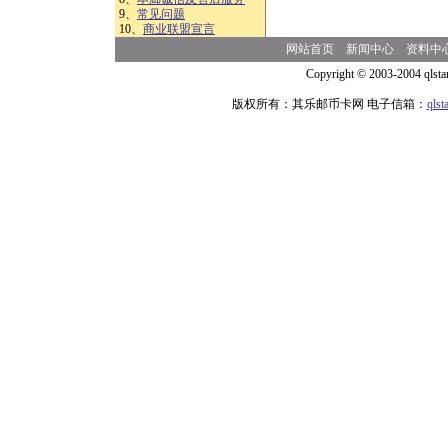
9、
常见问题
10、
商业联盟宣言
网站首页
新闻中心
资料中
Copyright © 2003-2004 qlsta
版权所有：其乐邮币卡网 电子信箱：
qls