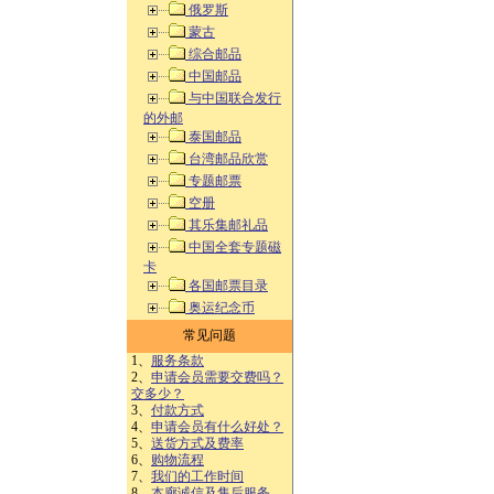
俄罗斯
蒙古
综合邮品
中国邮品
与中国联合发行
的外邮
泰国邮品
台湾邮品欣赏
专题邮票
空册
其乐集邮礼品
中国全套专题磁
卡
各国邮票目录
奥运纪念币
常见问题
1、
服务条款
2、
申请会员需要交费吗？
交多少？
3、
付款方式
4、
申请会员有什么好处？
5、
送货方式及费率
6、
购物流程
7、
我们的工作时间
8、
本廊诚信及售后服务