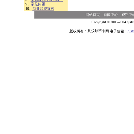
9、
常见问题
10、
商业联盟宣言
网站首页
新闻中心
资料中
Copyright © 2003-2004 qlsta
版权所有：其乐邮币卡网 电子信箱：
qls