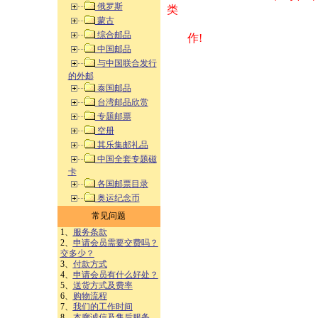
俄罗斯
类 方式告之
蒙古
综合邮品
作!
中国邮品
与中国联合发行
的外邮
泰国邮品
台湾邮品欣赏
专题邮票
空册
其乐集邮礼品
中国全套专题磁
卡
各国邮票目录
奥运纪念币
常见问题
1、
服务条款
2、
申请会员需要交费吗？
交多少？
3、
付款方式
4、
申请会员有什么好处？
5、
送货方式及费率
6、
购物流程
7、
我们的工作时间
8、
本廊诚信及售后服务