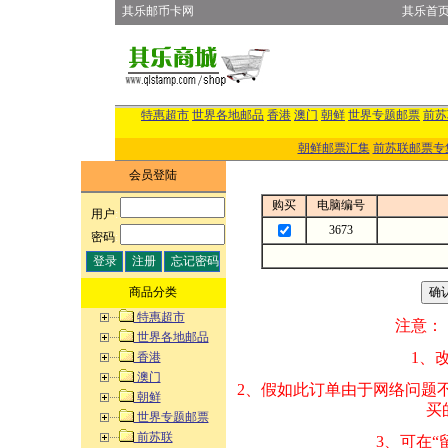
其乐邮币卡网
其乐首
特惠超市
世界各地邮品
香港
澳门
朝鲜
世界专题邮票
前苏
朝鲜邮票汇集
前苏联邮票专
会员登陆
购买
电脑编号
用户
:
3673
密码
:
商品分类
特惠超市
注意：
世界各地邮品
1、改变商品数量
香港
澳门
2、假如此订单由
朝鲜
买的邮品的“商
世界专题邮票
前苏联
3、可在“