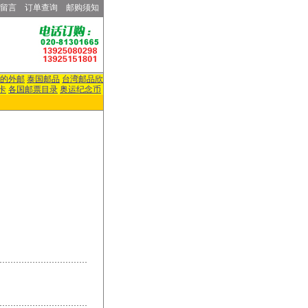
留言
订单查询
邮购须知
的外邮
泰国邮品
台湾邮品欣
卡
各国邮票目录
奥运纪念币