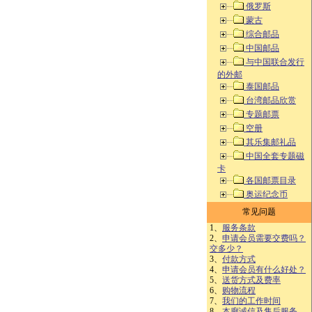
俄罗斯
蒙古
综合邮品
中国邮品
与中国联合发行
的外邮
泰国邮品
台湾邮品欣赏
专题邮票
空册
其乐集邮礼品
中国全套专题磁
卡
各国邮票目录
奥运纪念币
常见问题
1、
服务条款
2、
申请会员需要交费吗？
交多少？
3、
付款方式
4、
申请会员有什么好处？
5、
送货方式及费率
6、
购物流程
7、
我们的工作时间
8、
本廊诚信及售后服务