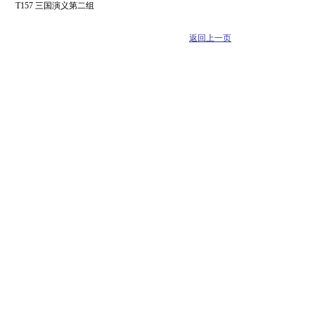
T157 三国演义第二组
返回上一页