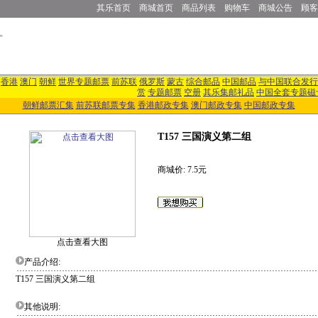
其乐首页
商城首页
商品列表
购物车
商城公告
顾客
香港
澳门
朝鲜
世界专题邮票
前苏联
俄罗斯
蒙古
综合邮品
中国邮品
与中国联合发行
赏
专题邮票
空册
其乐集邮礼品
中国全套专题磁
朝鲜邮票汇集
前苏联邮票专集
香港邮政专集
澳门邮政专集
中国邮政专集
T157 三国演义第二组
商城价: 7.5元
点击查看大图
产品介绍:
T157 三国演义第二组
其他说明: