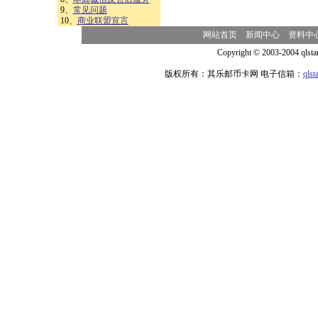
9、
常见问题
10、
商业联盟宣言
网站首页
新闻中心
资料中
Copyright © 2003-2004 qlsta
版权所有：其乐邮币卡网 电子信箱：
qls