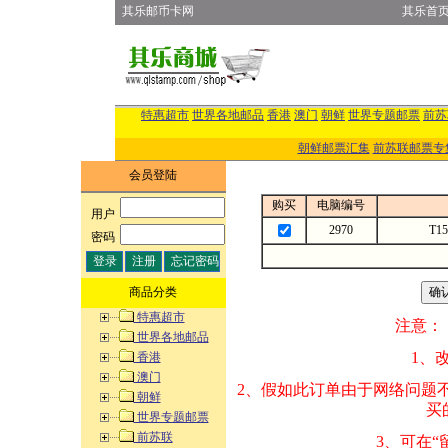
其乐邮币卡网
其乐首
特惠超市
世界各地邮品
香港
澳门
朝鲜
世界专题邮票
前苏
朝鲜邮票汇集
前苏联邮票专
会员登陆
购买
电脑编号
用户
:
2970
T1
密码
:
商品分类
特惠超市
注意：
世界各地邮品
1、改变商品数量
香港
澳门
2、假如此订单由
朝鲜
买的邮品的“商
世界专题邮票
前苏联
3、可在“