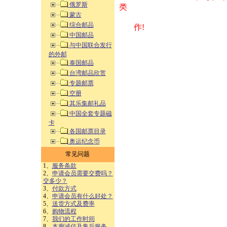
俄罗斯
类 方式告之
蒙古
综合邮品
作!
中国邮品
与中国联合发行
的外邮
泰国邮品
台湾邮品欣赏
专题邮票
空册
其乐集邮礼品
中国全套专题磁
卡
各国邮票目录
奥运纪念币
常见问题
1、
服务条款
2、
申请会员需要交费吗？
交多少？
3、
付款方式
4、
申请会员有什么好处？
5、
送货方式及费率
6、
购物流程
7、
我们的工作时间
8、
本廊诚信及售后服务