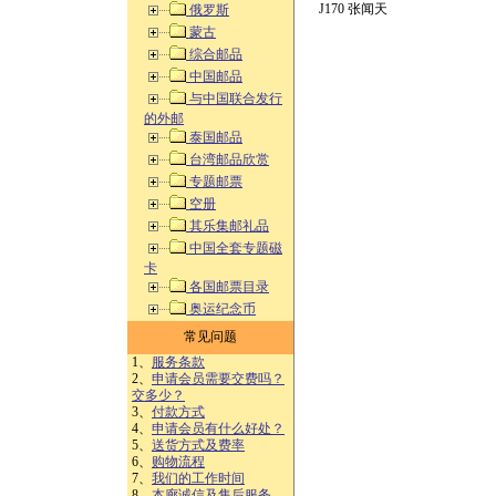
J170 张闻天
俄罗斯
蒙古
综合邮品
中国邮品
与中国联合发行
的外邮
泰国邮品
台湾邮品欣赏
专题邮票
空册
其乐集邮礼品
中国全套专题磁
卡
各国邮票目录
奥运纪念币
常见问题
1、
服务条款
2、
申请会员需要交费吗？
交多少？
3、
付款方式
4、
申请会员有什么好处？
5、
送货方式及费率
6、
购物流程
7、
我们的工作时间
8、
本廊诚信及售后服务