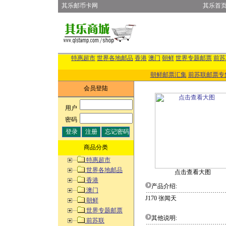
其乐邮币卡网
其乐首
特惠超市
世界各地邮品
香港
澳门
朝鲜
世界专题邮票
前苏
朝鲜邮票汇集
前苏联邮票专
会员登陆
用户
:
密码
:
商品分类
特惠超市
世界各地邮品
点击查看大图
香港
产品介绍:
澳门
J170 张闻天
朝鲜
世界专题邮票
其他说明:
前苏联