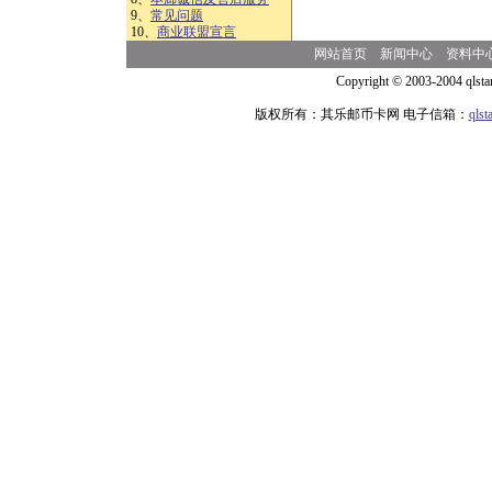
9、
常见问题
10、
商业联盟宣言
网站首页
新闻中心
资料中
Copyright © 2003-2004 qlsta
版权所有：其乐邮币卡网 电子信箱：
qls