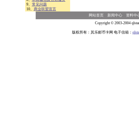
9、
常见问题
10、
商业联盟宣言
网站首页
新闻中心
资料中
Copyright © 2003-2004 qlsta
版权所有：其乐邮币卡网 电子信箱：
qls