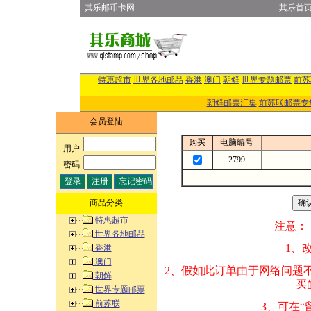
其乐邮币卡网
其乐首
特惠超市
世界各地邮品
香港
澳门
朝鲜
世界专题邮票
前苏
朝鲜邮票汇集
前苏联邮票专
会员登陆
购买
电脑编号
用户
:
2799
密码
:
商品分类
特惠超市
注意：
世界各地邮品
1、改变商品数量
香港
澳门
2、假如此订单由
朝鲜
买的邮品的“商
世界专题邮票
前苏联
3、可在“