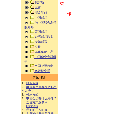
俄罗斯
类 方式告之
蒙古
综合邮品
作!
中国邮品
与中国联合发行
的外邮
泰国邮品
台湾邮品欣赏
专题邮票
空册
其乐集邮礼品
中国全套专题磁
卡
各国邮票目录
奥运纪念币
常见问题
1、
服务条款
2、
申请会员需要交费吗？
交多少？
3、
付款方式
4、
申请会员有什么好处？
5、
送货方式及费率
6、
购物流程
7、
我们的工作时间
8、
本廊诚信及售后服务