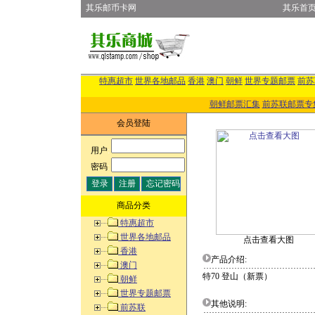
其乐邮币卡网
其乐首
特惠超市
世界各地邮品
香港
澳门
朝鲜
世界专题邮票
前苏
朝鲜邮票汇集
前苏联邮票专
会员登陆
用户
:
密码
:
商品分类
特惠超市
世界各地邮品
点击查看大图
香港
产品介绍:
澳门
特70 登山（新票）
朝鲜
世界专题邮票
其他说明:
前苏联