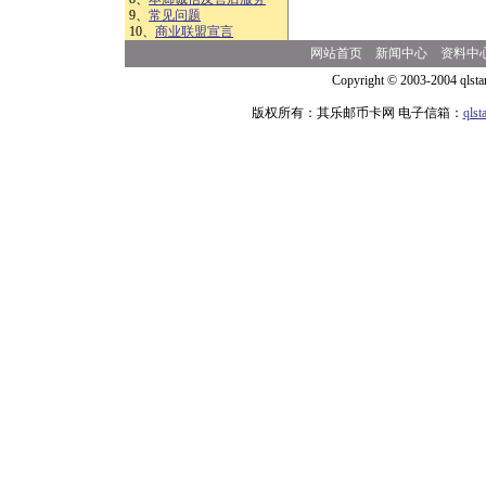
9、
常见问题
10、
商业联盟宣言
网站首页
新闻中心
资料中
Copyright © 2003-2004 qlsta
版权所有：其乐邮币卡网 电子信箱：
qls