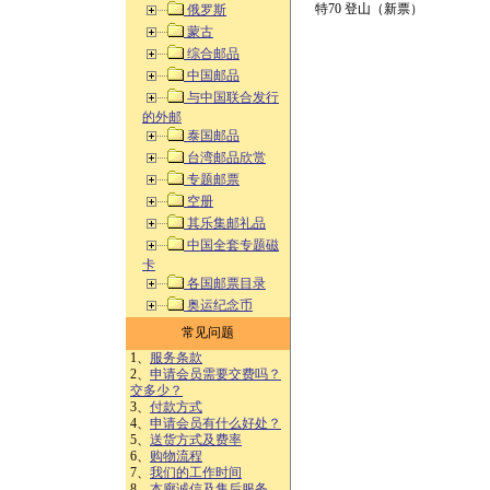
特70 登山（新票）
俄罗斯
蒙古
综合邮品
中国邮品
与中国联合发行
的外邮
泰国邮品
台湾邮品欣赏
专题邮票
空册
其乐集邮礼品
中国全套专题磁
卡
各国邮票目录
奥运纪念币
常见问题
1、
服务条款
2、
申请会员需要交费吗？
交多少？
3、
付款方式
4、
申请会员有什么好处？
5、
送货方式及费率
6、
购物流程
7、
我们的工作时间
8、
本廊诚信及售后服务