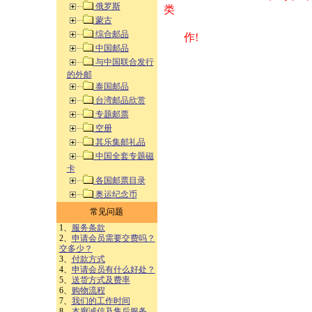
俄罗斯
类 方式告之
蒙古
综合邮品
作!
中国邮品
与中国联合发行
的外邮
泰国邮品
台湾邮品欣赏
专题邮票
空册
其乐集邮礼品
中国全套专题磁
卡
各国邮票目录
奥运纪念币
常见问题
1、
服务条款
2、
申请会员需要交费吗？
交多少？
3、
付款方式
4、
申请会员有什么好处？
5、
送货方式及费率
6、
购物流程
7、
我们的工作时间
8、
本廊诚信及售后服务