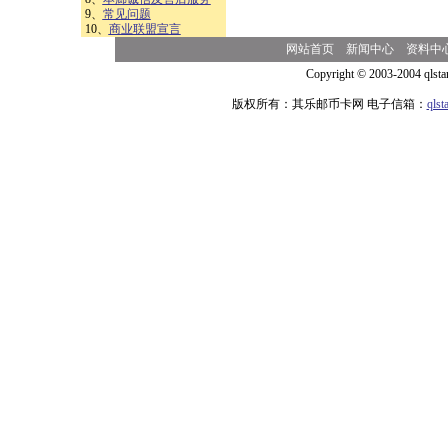
9、
常见问题
10、
商业联盟宣言
网站首页
新闻中心
资料中
Copyright © 2003-2004 qlsta
版权所有：其乐邮币卡网 电子信箱：
qls