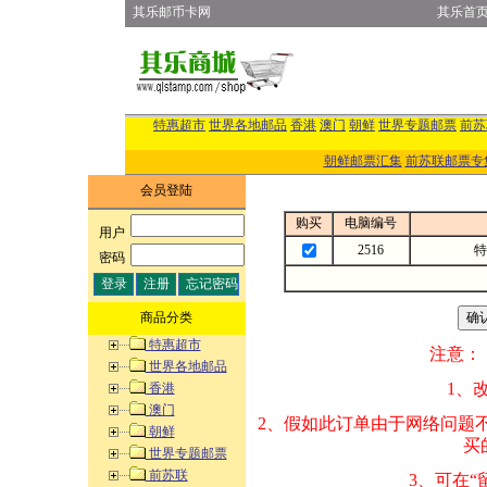
其乐邮币卡网
其乐首
特惠超市
世界各地邮品
香港
澳门
朝鲜
世界专题邮票
前苏
朝鲜邮票汇集
前苏联邮票专
会员登陆
购买
电脑编号
用户
:
2516
特
密码
:
商品分类
特惠超市
注意：
世界各地邮品
1、改变商品数量
香港
澳门
2、假如此订单由
朝鲜
买的邮品的“商
世界专题邮票
前苏联
3、可在“