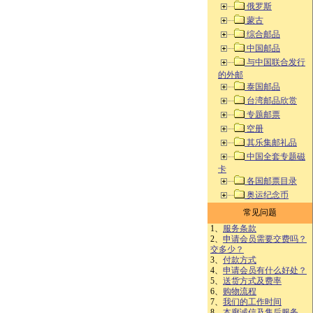
俄罗斯
蒙古
综合邮品
中国邮品
与中国联合发行
的外邮
泰国邮品
台湾邮品欣赏
专题邮票
空册
其乐集邮礼品
中国全套专题磁
卡
各国邮票目录
奥运纪念币
常见问题
1、
服务条款
2、
申请会员需要交费吗？
交多少？
3、
付款方式
4、
申请会员有什么好处？
5、
送货方式及费率
6、
购物流程
7、
我们的工作时间
8、
本廊诚信及售后服务