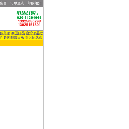
留言
订单查询
邮购须知
的外邮
泰国邮品
台湾邮品欣
卡
各国邮票目录
奥运纪念币