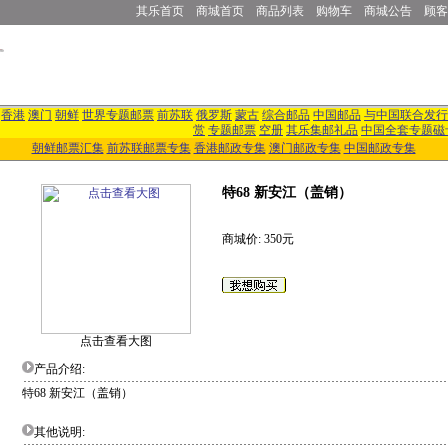
其乐首页
商城首页
商品列表
购物车
商城公告
顾客
香港
澳门
朝鲜
世界专题邮票
前苏联
俄罗斯
蒙古
综合邮品
中国邮品
与中国联合发行
赏
专题邮票
空册
其乐集邮礼品
中国全套专题磁
朝鲜邮票汇集
前苏联邮票专集
香港邮政专集
澳门邮政专集
中国邮政专集
特68 新安江（盖销）
商城价: 350元
点击查看大图
产品介绍:
特68 新安江（盖销）
其他说明: