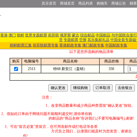
其乐首页
商城首页
商品列表
购物车
商城公告
顾客
香港
澳门
朝鲜
世界专题邮票
前苏联
俄罗斯
蒙古
综合邮品
中国邮品
与中国联合发行
赏
专题邮票
空册
其乐集邮礼品
中国全套专题磁
朝鲜邮票汇集
前苏联邮票专集
香港邮政专集
澳门邮政专集
中国邮政专集
以下是您所选购的物品清单
购买
电脑编号
商品名称
商品价格
商品
2513
特68 新安江（盖销）
350
注意：
1、改变商品数量和减少商品种类需按“确认更改”按钮。
2、假如此订单由于网络问题不能顺利递交时,
的邮品的“商品名称”告诉我们,(不要写电脑编号),谢谢!
3、可在“留言必复”里留言，也可用发邮件
方式告之我们，以便我们能及时为您发货，谢谢合
作!