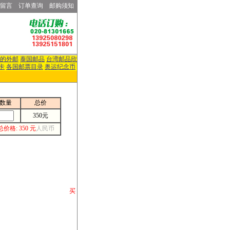
留言
订单查询
邮购须知
的外邮
泰国邮品
台湾邮品欣
卡
各国邮票目录
奥运纪念币
数量
总价
350元
总价格: 350 元
人民币
请你将你购 买
或打电话等各类