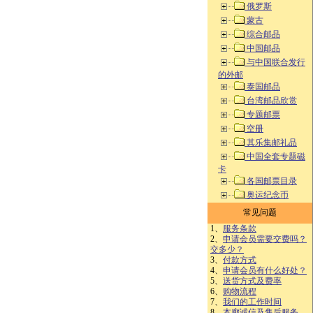
俄罗斯
蒙古
综合邮品
中国邮品
与中国联合发行
的外邮
泰国邮品
台湾邮品欣赏
专题邮票
空册
其乐集邮礼品
中国全套专题磁
卡
各国邮票目录
奥运纪念币
常见问题
1、
服务条款
2、
申请会员需要交费吗？
交多少？
3、
付款方式
4、
申请会员有什么好处？
5、
送货方式及费率
6、
购物流程
7、
我们的工作时间
8、
本廊诚信及售后服务