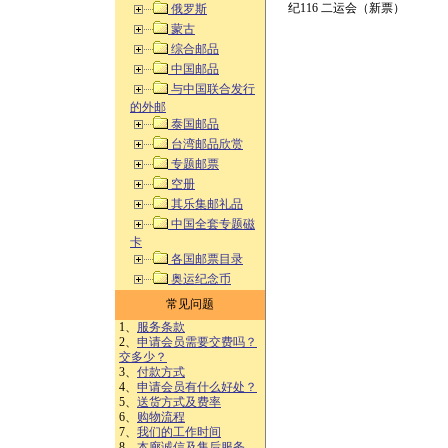
纪116 二运会（新票）
俄罗斯
蒙古
综合邮品
中国邮品
与中国联合发行
的外邮
泰国邮品
台湾邮品欣赏
专题邮票
空册
其乐集邮礼品
中国全套专题磁
卡
各国邮票目录
奥运纪念币
常见问题
1、
服务条款
2、
申请会员需要交费吗？
交多少？
3、
付款方式
4、
申请会员有什么好处？
5、
送货方式及费率
6、
购物流程
7、
我们的工作时间
8、
本廊诚信及售后服务