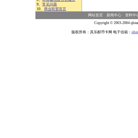
9、
常见问题
10、
商业联盟宣言
网站首页
新闻中心
资料中
Copyright © 2003-2004 qlsta
版权所有：其乐邮币卡网 电子信箱：
qls