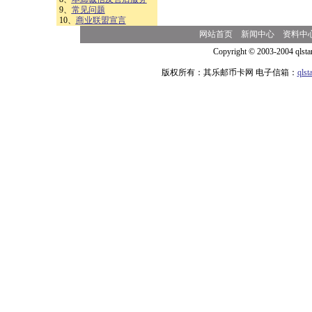
9、
常见问题
10、
商业联盟宣言
网站首页
新闻中心
资料中
Copyright © 2003-2004 qlsta
版权所有：其乐邮币卡网 电子信箱：
qls