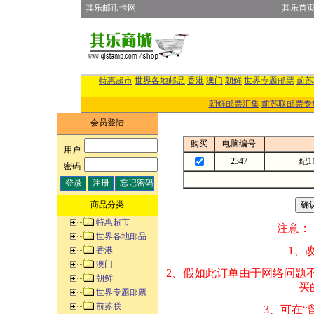
其乐邮币卡网
其乐首
特惠超市
世界各地邮品
香港
澳门
朝鲜
世界专题邮票
前苏
朝鲜邮票汇集
前苏联邮票专
会员登陆
购买
电脑编号
用户
:
2347
纪1
密码
:
商品分类
特惠超市
注意：
世界各地邮品
1、改变商品数量
香港
澳门
2、假如此订单由
朝鲜
买的邮品的“商
世界专题邮票
前苏联
3、可在“