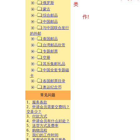
俄罗斯
类 方式告之
蒙古
综合邮品
作!
中国邮品
与中国联合发行
的外邮
泰国邮品
台湾邮品欣赏
专题邮票
空册
其乐集邮礼品
中国全套专题磁
卡
各国邮票目录
奥运纪念币
常见问题
1、
服务条款
2、
申请会员需要交费吗？
交多少？
3、
付款方式
4、
申请会员有什么好处？
5、
送货方式及费率
6、
购物流程
7、
我们的工作时间
8、
本廊诚信及售后服务