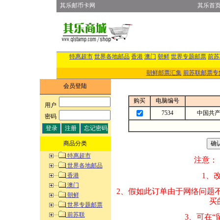
其乐邮币卡网
其乐首
特惠超市
世界各地邮品
香港
澳门
朝鲜
世界专题邮票
前苏
朝鲜邮票汇集
前苏联邮票专
会员登陆
购买
电脑编号
用户
:
7534
中国共
密码
:
商品分类
特惠超市
注意：
世界各地邮品
1、改变商品数量
香港
澳门
2、假如此订单由
朝鲜
买的邮品的“商
世界专题邮票
前苏联
3、可在“