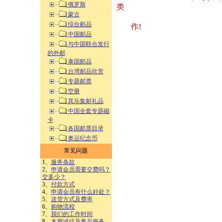
俄罗斯
类 方式告之
蒙古
综合邮品
作!
中国邮品
与中国联合发行
的外邮
泰国邮品
台湾邮品欣赏
专题邮票
空册
其乐集邮礼品
中国全套专题磁
卡
各国邮票目录
奥运纪念币
常见问题
1、
服务条款
2、
申请会员需要交费吗？
交多少？
3、
付款方式
4、
申请会员有什么好处？
5、
送货方式及费率
6、
购物流程
7、
我们的工作时间
8、
本廊诚信及售后服务