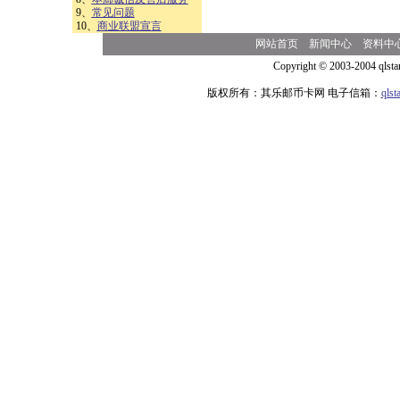
9、
常见问题
10、
商业联盟宣言
网站首页
新闻中心
资料中
Copyright © 2003-2004 qlsta
版权所有：其乐邮币卡网 电子信箱：
qls