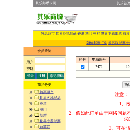
其乐邮币卡网
其乐首
特惠超市
世界各地邮品
香港
澳门
朝鲜
世界专题邮票
前苏
朝鲜邮票汇集
前苏联邮票专
会员登陆
购买
电脑编号
用户
:
7472
1
密码
:
商品分类
特惠超市
注意：
世界各地邮品
1、改变商品数量
香港
澳门
2、假如此订单由
朝鲜
买的邮品的“商
世界专题邮票
前苏联
3、可在“