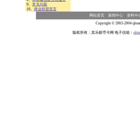
9、
常见问题
10、
商业联盟宣言
网站首页
新闻中心
资料中
Copyright © 2003-2004 qlsta
版权所有：其乐邮币卡网 电子信箱：
qls