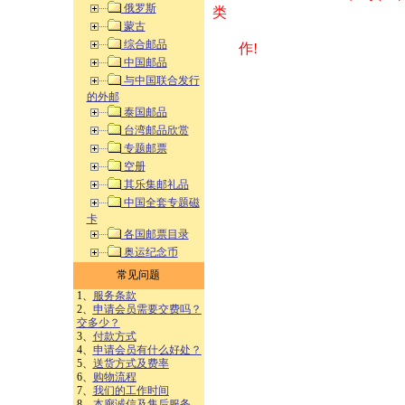
俄罗斯
类 方式告之
蒙古
综合邮品
作!
中国邮品
与中国联合发行
的外邮
泰国邮品
台湾邮品欣赏
专题邮票
空册
其乐集邮礼品
中国全套专题磁
卡
各国邮票目录
奥运纪念币
常见问题
1、
服务条款
2、
申请会员需要交费吗？
交多少？
3、
付款方式
4、
申请会员有什么好处？
5、
送货方式及费率
6、
购物流程
7、
我们的工作时间
8、
本廊诚信及售后服务