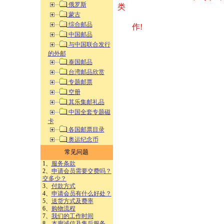
俄罗斯
类 方式告之
蒙古
综合邮品
作!
中国邮品
与中国联合发行
的外邮
泰国邮品
台湾邮品欣赏
专题邮票
空册
其乐集邮礼品
中国全套专题磁
卡
各国邮票目录
奥运纪念币
常见问题
1、
服务条款
2、
申请会员需要交费吗？
交多少？
3、
付款方式
4、
申请会员有什么好处？
5、
送货方式及费率
6、
购物流程
7、
我们的工作时间
8、
本廊诚信及售后服务