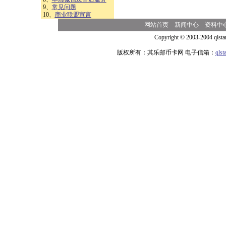
9、
常见问题
10、
商业联盟宣言
网站首页
新闻中心
资料中
Copyright © 2003-2004 qlsta
版权所有：其乐邮币卡网 电子信箱：
qls