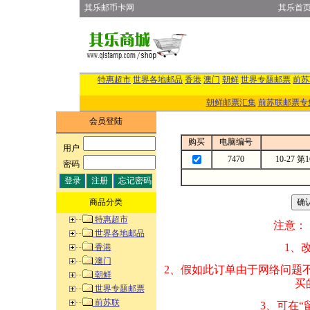
其乐邮币卡网
其乐首
特惠超市
世界各地邮品
香港
澳门
朝鲜
世界专题邮票
前苏
朝鲜邮票汇集
前苏联邮票专
会员登陆
购买
电脑编号
用户
:
7470
10-27
密码
:
商品分类
特惠超市
注意：
世界各地邮品
1、改变商品数量
香港
澳门
2、假如此订单由
朝鲜
买的邮品的“商
世界专题邮票
前苏联
3、可在“