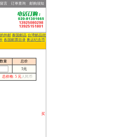
留言
订单查询
邮购须知
的外邮
泰国邮品
台湾邮品欣
卡
各国邮票目录
奥运纪念币
数量
总价
5元
总价格: 5 元
人民币
请你将你购 买
或打电话等各类