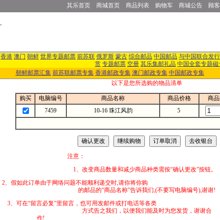
其乐首页
商城首页
商品列表
购物车
商城公告
顾客
香港
澳门
朝鲜
世界专题邮票
前苏联
俄罗斯
蒙古
综合邮品
中国邮品
与中国联合发行
赏
专题邮票
空册
其乐集邮礼品
中国全套专题磁
朝鲜邮票汇集
前苏联邮票专集
香港邮政专集
澳门邮政专集
中国邮政专集
以下是您所选购的物品清单
购买
电脑编号
商品名称
商品价格
商品
7459
10-16 珠江风韵
5
注意：
1、改变商品数量和减少商品种类需按“确认更改”按钮。
2、假如此订单由于网络问题不能顺利递交时,
的邮品的“商品名称”告诉我们,(不要写电脑编号),谢谢!
3、可在“留言必复”里留言，也可用发邮件
方式告之我们，以便我们能及时为您发货，谢谢合
作!