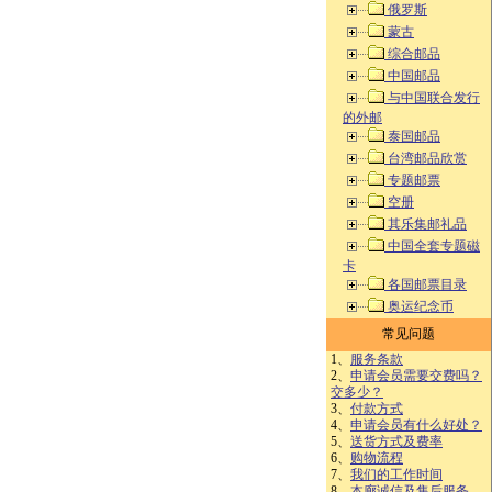
俄罗斯
蒙古
综合邮品
中国邮品
与中国联合发行
的外邮
泰国邮品
台湾邮品欣赏
专题邮票
空册
其乐集邮礼品
中国全套专题磁
卡
各国邮票目录
奥运纪念币
常见问题
1、
服务条款
2、
申请会员需要交费吗？
交多少？
3、
付款方式
4、
申请会员有什么好处？
5、
送货方式及费率
6、
购物流程
7、
我们的工作时间
8、
本廊诚信及售后服务