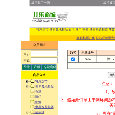
其乐邮币卡网
其乐首
特惠超市
世界各地邮品
香港
澳门
朝鲜
世界专题邮票
前苏
朝鲜邮票汇集
前苏联邮票专
会员登陆
购买
电脑编号
用户
:
7454
澳10
密码
:
商品分类
特惠超市
注意：
世界各地邮品
1、改变商品数量
香港
澳门
2、假如此订单由
朝鲜
买的邮品的“商
世界专题邮票
前苏联
3、可在“