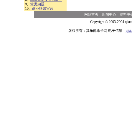
9、
常见问题
10、
商业联盟宣言
网站首页
新闻中心
资料中
Copyright © 2003-2004 qlsta
版权所有：其乐邮币卡网 电子信箱：
qls