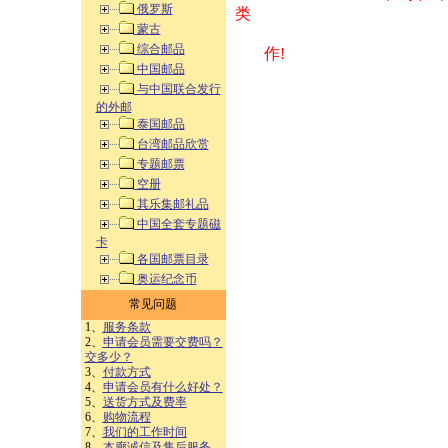
俄罗斯
类 方式告之
蒙古
综合邮品
作!
中国邮品
与中国联合发行
的外邮
泰国邮品
台湾邮品欣赏
专题邮票
空册
其乐集邮礼品
中国全套专题磁
卡
各国邮票目录
奥运纪念币
常见问题
1、
服务条款
2、
申请会员需要交费吗？
交多少？
3、
付款方式
4、
申请会员有什么好处？
5、
送货方式及费率
6、
购物流程
7、
我们的工作时间
8、
本廊诚信及售后服务