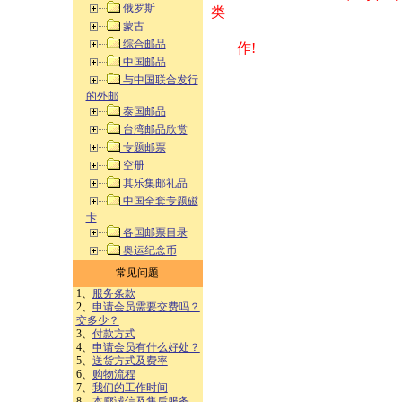
俄罗斯
类 方式告之
蒙古
综合邮品
作!
中国邮品
与中国联合发行
的外邮
泰国邮品
台湾邮品欣赏
专题邮票
空册
其乐集邮礼品
中国全套专题磁
卡
各国邮票目录
奥运纪念币
常见问题
1、
服务条款
2、
申请会员需要交费吗？
交多少？
3、
付款方式
4、
申请会员有什么好处？
5、
送货方式及费率
6、
购物流程
7、
我们的工作时间
8、
本廊诚信及售后服务