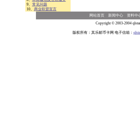
9、
常见问题
10、
商业联盟宣言
网站首页
新闻中心
资料中
Copyright © 2003-2004 qlsta
版权所有：其乐邮币卡网 电子信箱：
qls