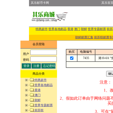
其乐邮币卡网
其乐首
特惠超市
世界各地邮品
香港
澳门
朝鲜
世界专题邮票
前苏
朝鲜邮票汇集
前苏联邮票专
会员登陆
购买
电脑编号
用户
:
7435
港10-6A
密码
:
商品分类
特惠超市
注意：
世界各地邮品
1、改变商品数量
香港
澳门
2、假如此订单由
朝鲜
买的邮品的“商
世界专题邮票
前苏联
3、可在“