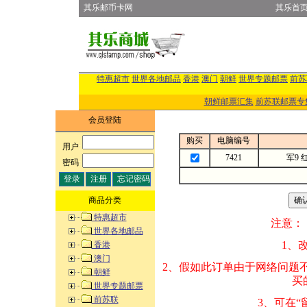
其乐邮币卡网
其乐首
特惠超市
世界各地邮品
香港
澳门
朝鲜
世界专题邮票
前苏
朝鲜邮票汇集
前苏联邮票专
会员登陆
购买
电脑编号
用户
:
7421
军9
密码
:
商品分类
特惠超市
注意：
世界各地邮品
1、改变商品数量
香港
澳门
2、假如此订单由
朝鲜
买的邮品的“商
世界专题邮票
前苏联
3、可在“