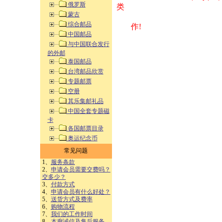
俄罗斯
类 方式告之
蒙古
综合邮品
作!
中国邮品
与中国联合发行
的外邮
泰国邮品
台湾邮品欣赏
专题邮票
空册
其乐集邮礼品
中国全套专题磁
卡
各国邮票目录
奥运纪念币
常见问题
1、
服务条款
2、
申请会员需要交费吗？
交多少？
3、
付款方式
4、
申请会员有什么好处？
5、
送货方式及费率
6、
购物流程
7、
我们的工作时间
8、
本廊诚信及售后服务