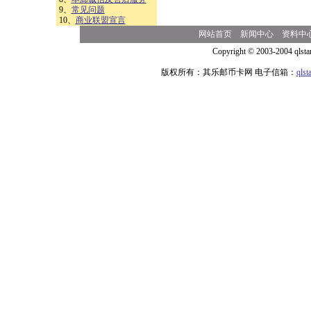
9、
常见问题
10、
商业联盟宣言
网站首页
新闻中心
资料中
Copyright © 2003-2004 qlsta
版权所有：其乐邮币卡网 电子信箱：
qls