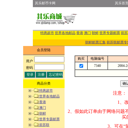
其乐邮币卡网
其乐首
特惠超市
世界各地邮品
香港
澳门
朝鲜
世界专题邮票
前苏
朝鲜邮票汇集
前苏联邮票专
会员登陆
购买
电脑编号
用户
:
7340
2004
密码
:
商品分类
特惠超市
注意：
世界各地邮品
1、改变商品数量
香港
澳门
2、假如此订单由
朝鲜
买的邮品的“商
世界专题邮票
前苏联
3、可在“