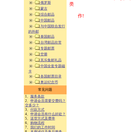
俄罗斯
类 方式告之
蒙古
综合邮品
作!
中国邮品
与中国联合发行
的外邮
泰国邮品
台湾邮品欣赏
专题邮票
空册
其乐集邮礼品
中国全套专题磁
卡
各国邮票目录
奥运纪念币
常见问题
1、
服务条款
2、
申请会员需要交费吗？
交多少？
3、
付款方式
4、
申请会员有什么好处？
5、
送货方式及费率
6、
购物流程
7、
我们的工作时间
8、
本廊诚信及售后服务