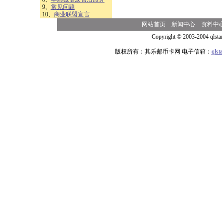
9、
常见问题
10、
商业联盟宣言
网站首页
新闻中心
资料中
Copyright © 2003-2004 qlsta
版权所有：其乐邮币卡网 电子信箱：
qls