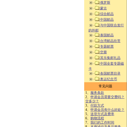
俄罗斯
蒙古
综合邮品
中国邮品
与中国联合发行
的外邮
泰国邮品
台湾邮品欣赏
专题邮票
空册
其乐集邮礼品
中国全套专题磁
卡
各国邮票目录
奥运纪念币
常见问题
1、
服务条款
2、
申请会员需要交费吗？
交多少？
3、
付款方式
4、
申请会员有什么好处？
5、
送货方式及费率
6、
购物流程
7、
我们的工作时间
8、
本廊诚信及售后服务