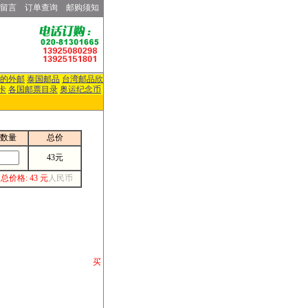
留言
订单查询
邮购须知
的外邮
泰国邮品
台湾邮品欣
卡
各国邮票目录
奥运纪念币
数量
总价
43元
总价格: 43 元
人民币
请你将你购 买
或打电话等各类