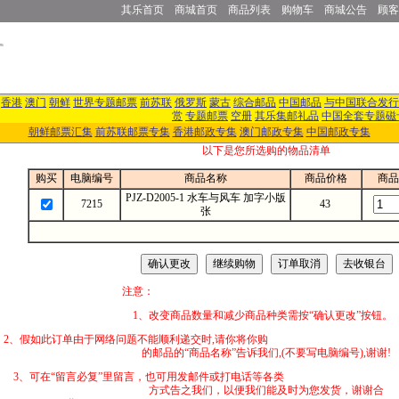
其乐首页
商城首页
商品列表
购物车
商城公告
顾客
香港
澳门
朝鲜
世界专题邮票
前苏联
俄罗斯
蒙古
综合邮品
中国邮品
与中国联合发行
赏
专题邮票
空册
其乐集邮礼品
中国全套专题磁
朝鲜邮票汇集
前苏联邮票专集
香港邮政专集
澳门邮政专集
中国邮政专集
以下是您所选购的物品清单
购买
电脑编号
商品名称
商品价格
商品
PJZ-D2005-1 水车与风车 加字小版
7215
43
张
注意：
1、改变商品数量和减少商品种类需按“确认更改”按钮。
2、假如此订单由于网络问题不能顺利递交时,
的邮品的“商品名称”告诉我们,(不要写电脑编号),谢谢!
3、可在“留言必复”里留言，也可用发邮件
方式告之我们，以便我们能及时为您发货，谢谢合