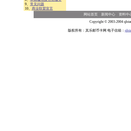
9、
常见问题
10、
商业联盟宣言
网站首页
新闻中心
资料中
Copyright © 2003-2004 qlsta
版权所有：其乐邮币卡网 电子信箱：
qls