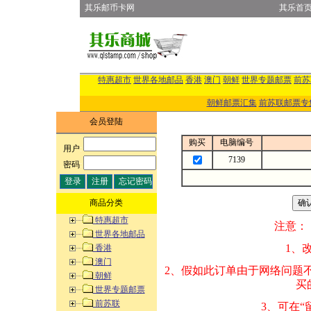
其乐邮币卡网
其乐首
特惠超市
世界各地邮品
香港
澳门
朝鲜
世界专题邮票
前苏
朝鲜邮票汇集
前苏联邮票专
会员登陆
购买
电脑编号
用户
:
7139
密码
:
商品分类
特惠超市
注意：
世界各地邮品
1、改变商品数量
香港
澳门
2、假如此订单由
朝鲜
买的邮品的“商
世界专题邮票
前苏联
3、可在“