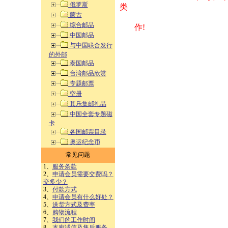
俄罗斯
类 方式告之
蒙古
综合邮品
作!
中国邮品
与中国联合发行
的外邮
泰国邮品
台湾邮品欣赏
专题邮票
空册
其乐集邮礼品
中国全套专题磁
卡
各国邮票目录
奥运纪念币
常见问题
1、
服务条款
2、
申请会员需要交费吗？
交多少？
3、
付款方式
4、
申请会员有什么好处？
5、
送货方式及费率
6、
购物流程
7、
我们的工作时间
8、
本廊诚信及售后服务