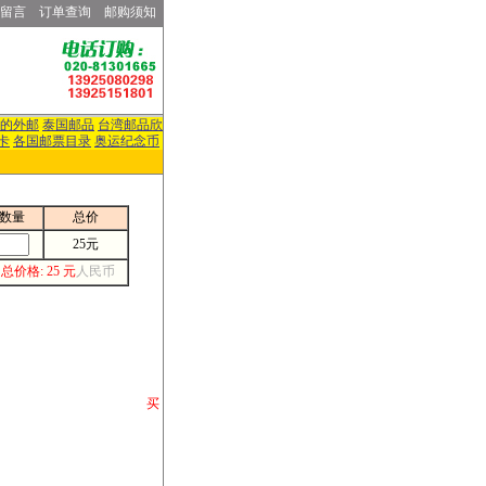
留言
订单查询
邮购须知
的外邮
泰国邮品
台湾邮品欣
卡
各国邮票目录
奥运纪念币
数量
总价
25元
总价格: 25 元
人民币
请你将你购 买
或打电话等各类