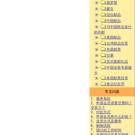
俄罗斯
蒙古
综合邮品
中国邮品
与中国联合发行
的外邮
泰国邮品
台湾邮品欣赏
专题邮票
空册
其乐集邮礼品
中国全套专题磁
卡
各国邮票目录
奥运纪念币
常见问题
1、
服务条款
2、
申请会员需要交费吗？
交多少？
3、
付款方式
4、
申请会员有什么好处？
5、
送货方式及费率
6、
购物流程
7、
我们的工作时间
8、
本廊诚信及售后服务