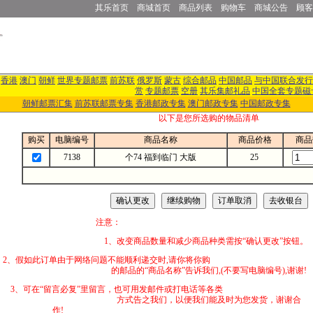
其乐首页
商城首页
商品列表
购物车
商城公告
顾客
香港
澳门
朝鲜
世界专题邮票
前苏联
俄罗斯
蒙古
综合邮品
中国邮品
与中国联合发行
赏
专题邮票
空册
其乐集邮礼品
中国全套专题磁
朝鲜邮票汇集
前苏联邮票专集
香港邮政专集
澳门邮政专集
中国邮政专集
以下是您所选购的物品清单
购买
电脑编号
商品名称
商品价格
商品
7138
个74 福到临门 大版
25
注意：
1、改变商品数量和减少商品种类需按“确认更改”按钮。
2、假如此订单由于网络问题不能顺利递交时,
的邮品的“商品名称”告诉我们,(不要写电脑编号),谢谢!
3、可在“留言必复”里留言，也可用发邮件
方式告之我们，以便我们能及时为您发货，谢谢合
作!