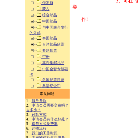
3、可在“
俄罗斯
类 方式告之
蒙古
综合邮品
作!
中国邮品
与中国联合发行
的外邮
泰国邮品
台湾邮品欣赏
专题邮票
空册
其乐集邮礼品
中国全套专题磁
卡
各国邮票目录
奥运纪念币
常见问题
1、
服务条款
2、
申请会员需要交费吗？
交多少？
3、
付款方式
4、
申请会员有什么好处？
5、
送货方式及费率
6、
购物流程
7、
我们的工作时间
8、
本廊诚信及售后服务