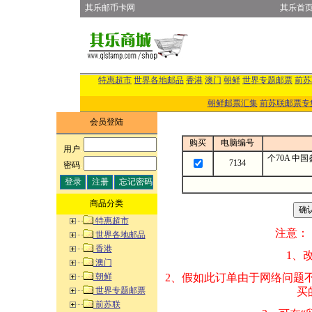
其乐邮币卡网
其乐首
特惠超市
世界各地邮品
香港
澳门
朝鲜
世界专题邮票
前苏
朝鲜邮票汇集
前苏联邮票专
会员登陆
购买
电脑编号
用户
:
个70A 中
7134
密码
:
商品分类
特惠超市
注意：
世界各地邮品
香港
1、改变商品数量
澳门
朝鲜
2、假如此订单由
世界专题邮票
买的邮品的“商
前苏联