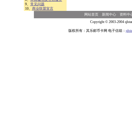
9、
常见问题
10、
商业联盟宣言
网站首页
新闻中心
资料中
Copyright © 2003-2004 qlsta
版权所有：其乐邮币卡网 电子信箱：
qls