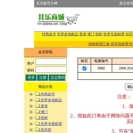
其乐邮币卡网
其乐首
特惠超市
世界各地邮品
香港
澳门
朝鲜
世界专题邮票
前苏
朝鲜邮票汇集
前苏联邮票专
会员登陆
购买
电脑编号
用户
:
6980
2008-
密码
:
商品分类
特惠超市
注意：
世界各地邮品
1、改变商品数量
香港
澳门
2、假如此订单由
朝鲜
买的邮品的“商
世界专题邮票
前苏联
3、可在“