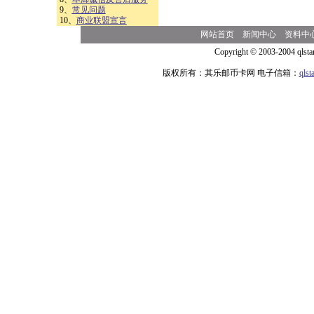
9、
常见问题
10、
商业联盟宣言
网站首页
新闻中心
资料中
Copyright © 2003-2004 qlsta
版权所有：其乐邮币卡网 电子信箱：
qls