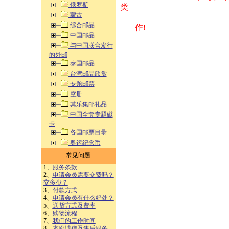
俄罗斯
类 方式告之
蒙古
综合邮品
作!
中国邮品
与中国联合发行
的外邮
泰国邮品
台湾邮品欣赏
专题邮票
空册
其乐集邮礼品
中国全套专题磁
卡
各国邮票目录
奥运纪念币
常见问题
1、
服务条款
2、
申请会员需要交费吗？
交多少？
3、
付款方式
4、
申请会员有什么好处？
5、
送货方式及费率
6、
购物流程
7、
我们的工作时间
8、
本廊诚信及售后服务