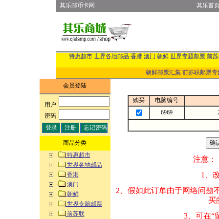
其乐邮币卡网
其乐首
特惠超市
世界各地邮品
香港
澳门
朝鲜
世界专题邮票
前苏
朝鲜邮票汇集
前苏联邮票专
会员登陆
购买
电脑编号
用户
:
6969
密码
:
商品分类
特惠超市
注意：
世界各地邮品
1、改变商品数量
香港
澳门
2、假如此订单由
朝鲜
买的邮品的“商
世界专题邮票
前苏联
3、可在“