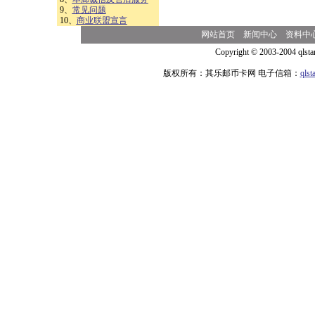
9、
常见问题
10、
商业联盟宣言
网站首页
新闻中心
资料中
Copyright © 2003-2004 qlsta
版权所有：其乐邮币卡网 电子信箱：
qls