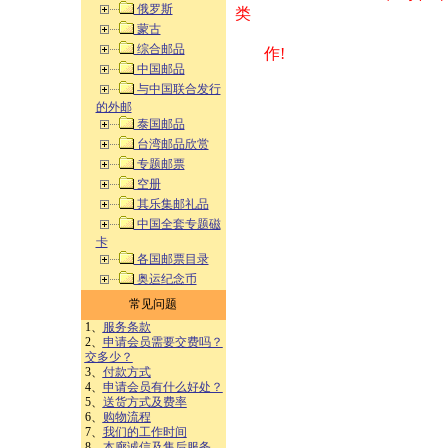
俄罗斯
类 方式告之
蒙古
综合邮品
作!
中国邮品
与中国联合发行
的外邮
泰国邮品
台湾邮品欣赏
专题邮票
空册
其乐集邮礼品
中国全套专题磁
卡
各国邮票目录
奥运纪念币
常见问题
1、
服务条款
2、
申请会员需要交费吗？
交多少？
3、
付款方式
4、
申请会员有什么好处？
5、
送货方式及费率
6、
购物流程
7、
我们的工作时间
8、
本廊诚信及售后服务