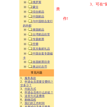
俄罗斯
3、可在“
蒙古
类 方式告之
综合邮品
中国邮品
作!
与中国联合发行
的外邮
泰国邮品
台湾邮品欣赏
专题邮票
空册
其乐集邮礼品
中国全套专题磁
卡
各国邮票目录
奥运纪念币
常见问题
1、
服务条款
2、
申请会员需要交费吗？
交多少？
3、
付款方式
4、
申请会员有什么好处？
5、
送货方式及费率
6、
购物流程
7、
我们的工作时间
8、
本廊诚信及售后服务