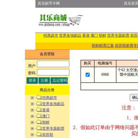
其乐邮币卡网
其乐首
特惠超市
世界各地邮品
香港
澳门
朝鲜
世界专题邮票
前苏
朝鲜邮票汇集
前苏联邮票专
会员登陆
购买
电脑编号
用户
:
个62 太空
密码
:
6908
暨中国航
商品分类
特惠超市
世界各地邮品
注意：
香港
澳门
1、改变商品数量
朝鲜
2、假如此订单由
世界专题邮票
买的邮品的“商
前苏联