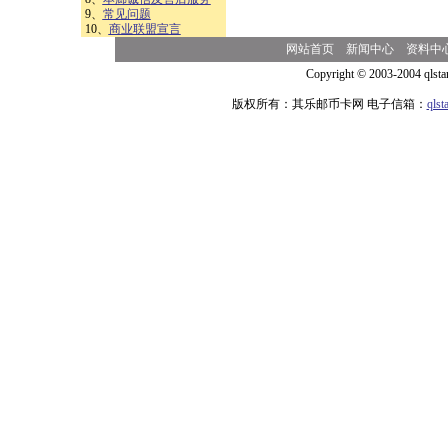
9、
常见问题
10、
商业联盟宣言
网站首页
新闻中心
资料中
Copyright © 2003-2004 qlsta
版权所有：其乐邮币卡网 电子信箱：
qls