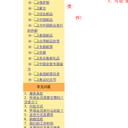
3、可在“
俄罗斯
类 方式告之
蒙古
综合邮品
作!
中国邮品
与中国联合发行
的外邮
泰国邮品
台湾邮品欣赏
专题邮票
空册
其乐集邮礼品
中国全套专题磁
卡
各国邮票目录
奥运纪念币
常见问题
1、
服务条款
2、
申请会员需要交费吗？
交多少？
3、
付款方式
4、
申请会员有什么好处？
5、
送货方式及费率
6、
购物流程
7、
我们的工作时间
8、
本廊诚信及售后服务