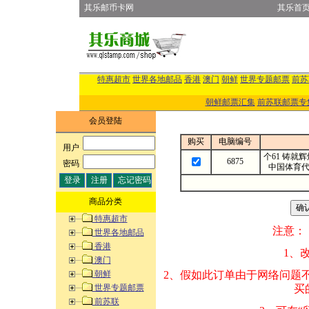
其乐邮币卡网
其乐首
特惠超市
世界各地邮品
香港
澳门
朝鲜
世界专题邮票
前苏
朝鲜邮票汇集
前苏联邮票专
会员登陆
购买
电脑编号
用户
:
个61 铸就
6875
密码
:
中国体育
商品分类
特惠超市
注意：
世界各地邮品
香港
1、改变商品数量
澳门
朝鲜
2、假如此订单由
世界专题邮票
买的邮品的“商
前苏联