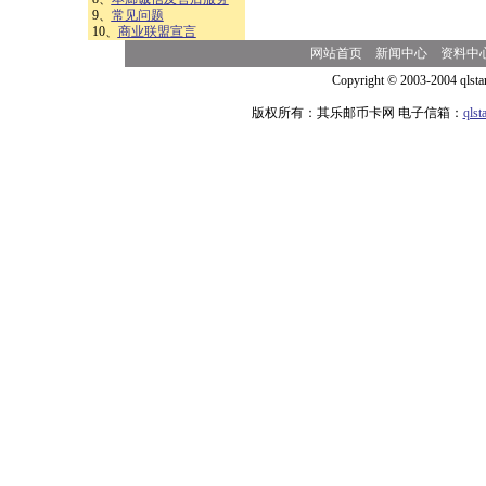
9、
常见问题
10、
商业联盟宣言
网站首页
新闻中心
资料中
Copyright © 2003-2004 qlsta
版权所有：其乐邮币卡网 电子信箱：
qls