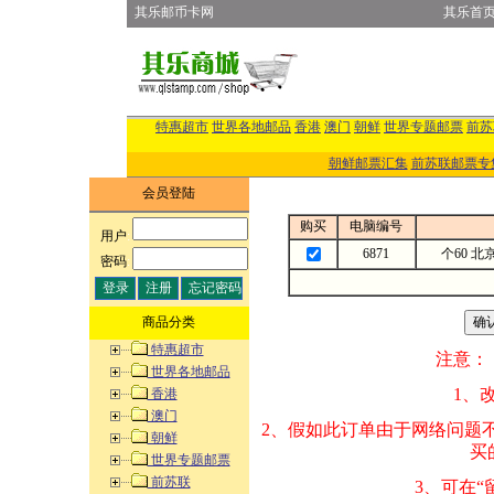
其乐邮币卡网
其乐首
特惠超市
世界各地邮品
香港
澳门
朝鲜
世界专题邮票
前苏
朝鲜邮票汇集
前苏联邮票专
会员登陆
购买
电脑编号
用户
:
6871
个60 北
密码
:
商品分类
特惠超市
注意：
世界各地邮品
1、改变商品数量
香港
澳门
2、假如此订单由
朝鲜
买的邮品的“商
世界专题邮票
前苏联
3、可在“