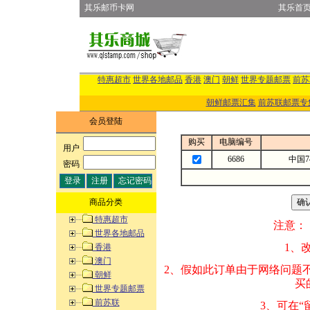
其乐邮币卡网
其乐首
特惠超市
世界各地邮品
香港
澳门
朝鲜
世界专题邮票
前苏
朝鲜邮票汇集
前苏联邮票专
会员登陆
购买
电脑编号
用户
:
6686
中国7
密码
:
商品分类
特惠超市
注意：
世界各地邮品
1、改变商品数量
香港
澳门
2、假如此订单由
朝鲜
买的邮品的“商
世界专题邮票
前苏联
3、可在“