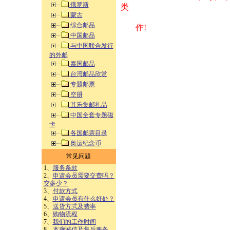
俄罗斯
类 方式告之
蒙古
综合邮品
作!
中国邮品
与中国联合发行
的外邮
泰国邮品
台湾邮品欣赏
专题邮票
空册
其乐集邮礼品
中国全套专题磁
卡
各国邮票目录
奥运纪念币
常见问题
1、
服务条款
2、
申请会员需要交费吗？
交多少？
3、
付款方式
4、
申请会员有什么好处？
5、
送货方式及费率
6、
购物流程
7、
我们的工作时间
8、
本廊诚信及售后服务