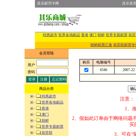
其乐邮币卡网
其乐首
特惠超市
世界各地邮品
香港
澳门
朝鲜
世界专题邮票
前苏
朝鲜邮票汇集
前苏联邮票专
会员登陆
购买
电脑编号
用户
:
6546
2007
密码
:
商品分类
特惠超市
注意：
世界各地邮品
1、改变商品数量
香港
澳门
2、假如此订单由
朝鲜
买的邮品的“商
世界专题邮票
前苏联
3、可在“