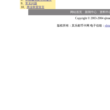
9、
常见问题
10、
商业联盟宣言
网站首页
新闻中心
资料中
Copyright © 2003-2004 qlsta
版权所有：其乐邮币卡网 电子信箱：
qls