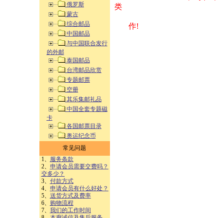
俄罗斯
类 方式告之
蒙古
综合邮品
作!
中国邮品
与中国联合发行
的外邮
泰国邮品
台湾邮品欣赏
专题邮票
空册
其乐集邮礼品
中国全套专题磁
卡
各国邮票目录
奥运纪念币
常见问题
1、
服务条款
2、
申请会员需要交费吗？
交多少？
3、
付款方式
4、
申请会员有什么好处？
5、
送货方式及费率
6、
购物流程
7、
我们的工作时间
8、
本廊诚信及售后服务