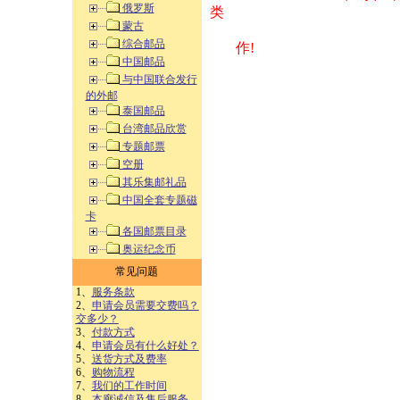
俄罗斯
类 方式告之
蒙古
综合邮品
作!
中国邮品
与中国联合发行
的外邮
泰国邮品
台湾邮品欣赏
专题邮票
空册
其乐集邮礼品
中国全套专题磁
卡
各国邮票目录
奥运纪念币
常见问题
1、
服务条款
2、
申请会员需要交费吗？
交多少？
3、
付款方式
4、
申请会员有什么好处？
5、
送货方式及费率
6、
购物流程
7、
我们的工作时间
8、
本廊诚信及售后服务