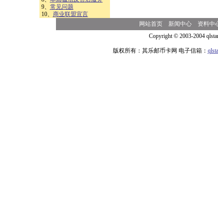
9、
常见问题
10、
商业联盟宣言
网站首页
新闻中心
资料中
Copyright © 2003-2004 qlsta
版权所有：其乐邮币卡网 电子信箱：
qls