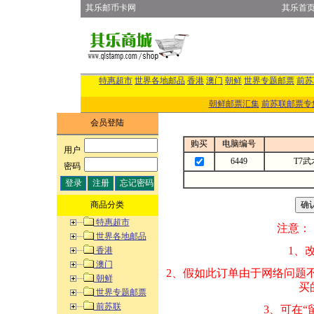
其乐邮币卡网
其乐首
特惠超市
世界各地邮品
香港
澳门
朝鲜
世界专题邮票
前苏
朝鲜邮票汇集
前苏联邮票专
会员登陆
购买
电脑编号
用户
:
6449
T7
密码
:
商品分类
特惠超市
注意：
世界各地邮品
1、改变商品数量
香港
澳门
2、假如此订单由
朝鲜
买的邮品的“商
世界专题邮票
前苏联
3、可在“