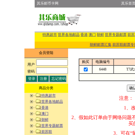
其乐邮币卡网
其乐首
特惠超市
世界各地邮品
香港
澳门
朝鲜
世界专题邮票
前苏
朝鲜邮票汇集
前苏联邮票专
会员登陆
购买
电脑编号
用户
:
6448
T7
密码
:
商品分类
特惠超市
注意：
世界各地邮品
1、改变商品数量
香港
澳门
2、假如此订单由
朝鲜
买的邮品的“商
世界专题邮票
前苏联
3、可在“