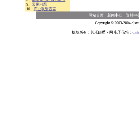
9、
常见问题
10、
商业联盟宣言
网站首页
新闻中心
资料中
Copyright © 2003-2004 qlsta
版权所有：其乐邮币卡网 电子信箱：
qls