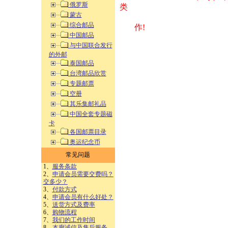
俄罗斯
类 方式告之
蒙古
综合邮品
作!
中国邮品
与中国联合发行
的外邮
泰国邮品
台湾邮品欣赏
专题邮票
空册
其乐集邮礼品
中国全套专题磁
卡
各国邮票目录
奥运纪念币
常见问题
1、
服务条款
2、
申请会员需要交费吗？
交多少？
3、
付款方式
4、
申请会员有什么好处？
5、
送货方式及费率
6、
购物流程
7、
我们的工作时间
8、
本廊诚信及售后服务