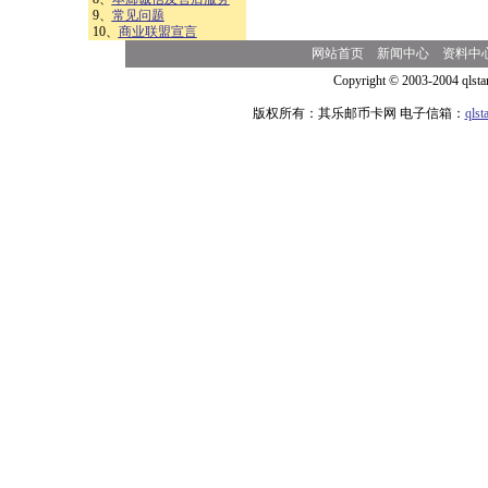
9、
常见问题
10、
商业联盟宣言
网站首页
新闻中心
资料中
Copyright © 2003-2004 qlsta
版权所有：其乐邮币卡网 电子信箱：
qls