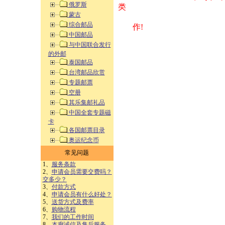
俄罗斯
类 方式告之
蒙古
综合邮品
作!
中国邮品
与中国联合发行
的外邮
泰国邮品
台湾邮品欣赏
专题邮票
空册
其乐集邮礼品
中国全套专题磁
卡
各国邮票目录
奥运纪念币
常见问题
1、
服务条款
2、
申请会员需要交费吗？
交多少？
3、
付款方式
4、
申请会员有什么好处？
5、
送货方式及费率
6、
购物流程
7、
我们的工作时间
8、
本廊诚信及售后服务