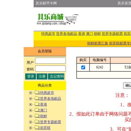
其乐邮币卡网
其乐首
特惠超市
世界各地邮品
香港
澳门
朝鲜
世界专题邮票
前苏
朝鲜邮票汇集
前苏联邮票专
会员登陆
购买
电脑编号
用户
:
6242
T2
密码
:
商品分类
特惠超市
注意：
世界各地邮品
1、改变商品数量
香港
澳门
2、假如此订单由
朝鲜
买的邮品的“商
世界专题邮票
前苏联
3、可在“