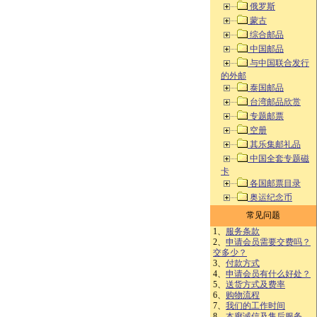
俄罗斯
蒙古
综合邮品
中国邮品
与中国联合发行
的外邮
泰国邮品
台湾邮品欣赏
专题邮票
空册
其乐集邮礼品
中国全套专题磁
卡
各国邮票目录
奥运纪念币
常见问题
1、
服务条款
2、
申请会员需要交费吗？
交多少？
3、
付款方式
4、
申请会员有什么好处？
5、
送货方式及费率
6、
购物流程
7、
我们的工作时间
8、
本廊诚信及售后服务