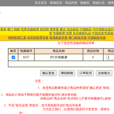
其乐首页
商城首页
商品列表
购物车
商城公告
顾客
香港
澳门
朝鲜
世界专题邮票
前苏联
俄罗斯
蒙古
综合邮品
中国邮品
与中国联合发行
赏
专题邮票
空册
其乐集邮礼品
中国全套专题磁
朝鲜邮票汇集
前苏联邮票专集
香港邮政专集
澳门邮政专集
中国邮政专集
以下是您所选购的物品清单
购买
电脑编号
商品名称
商品价格
商品
6157
JP129 欧帆赛
4
注意：
1、改变商品数量和减少商品种类需按“确认更改”按钮。
2、假如此订单由于网络问题不能顺利递交时,
的邮品的“商品名称”告诉我们,(不要写电脑编号),谢谢!
3、可在“留言必复”里留言，也可用发邮件
方式告之我们，以便我们能及时为您发货，谢谢合
作!