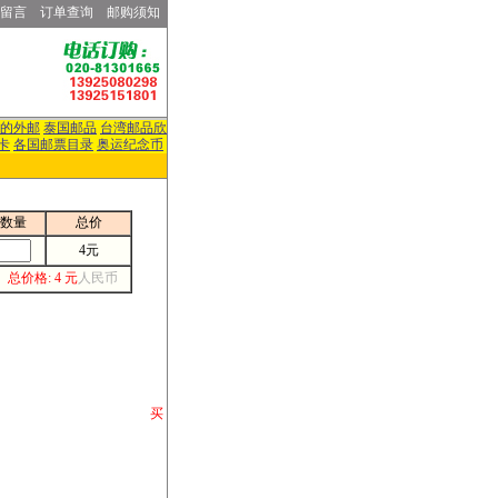
留言
订单查询
邮购须知
的外邮
泰国邮品
台湾邮品欣
卡
各国邮票目录
奥运纪念币
数量
总价
4元
总价格: 4 元
人民币
请你将你购 买
或打电话等各类