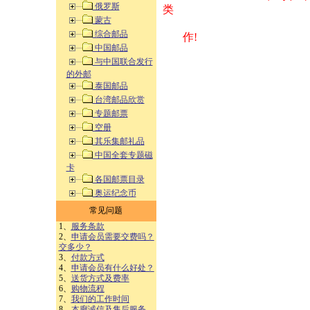
俄罗斯
类 方式告之
蒙古
综合邮品
作!
中国邮品
与中国联合发行
的外邮
泰国邮品
台湾邮品欣赏
专题邮票
空册
其乐集邮礼品
中国全套专题磁
卡
各国邮票目录
奥运纪念币
常见问题
1、
服务条款
2、
申请会员需要交费吗？
交多少？
3、
付款方式
4、
申请会员有什么好处？
5、
送货方式及费率
6、
购物流程
7、
我们的工作时间
8、
本廊诚信及售后服务