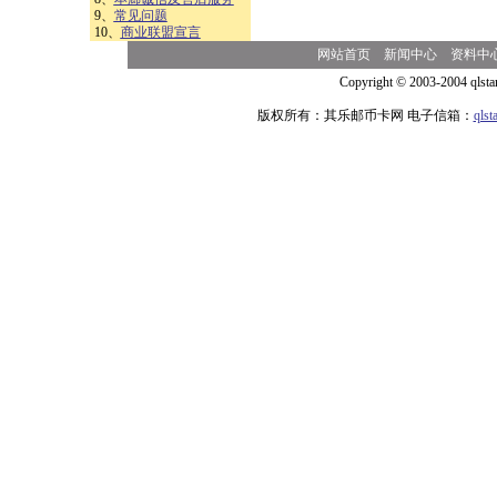
9、
常见问题
10、
商业联盟宣言
网站首页
新闻中心
资料中
Copyright © 2003-2004 qlsta
版权所有：其乐邮币卡网 电子信箱：
qls