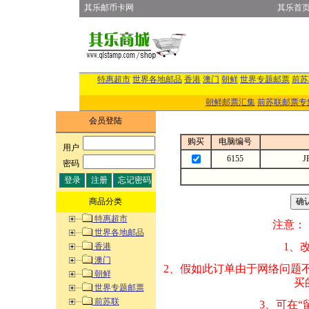
其乐邮币卡网
其乐首
特惠超市
世界各地邮品
香港
澳门
朝鲜
世界专题邮票
前苏
朝鲜邮票汇集
前苏联邮票专
会员登陆
购买
电脑编号
用户
:
6155
J
密码
:
商品分类
特惠超市
注意：
世界各地邮品
1、改变商品数量
香港
澳门
2、假如此订单由
朝鲜
买的邮品的“商
世界专题邮票
前苏联
3、可在“