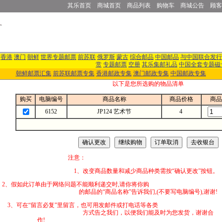
其乐首页
商城首页
商品列表
购物车
商城公告
顾客
香港
澳门
朝鲜
世界专题邮票
前苏联
俄罗斯
蒙古
综合邮品
中国邮品
与中国联合发行
赏
专题邮票
空册
其乐集邮礼品
中国全套专题磁
朝鲜邮票汇集
前苏联邮票专集
香港邮政专集
澳门邮政专集
中国邮政专集
以下是您所选购的物品清单
购买
电脑编号
商品名称
商品价格
商品
6152
JP124 艺术节
4
注意：
1、改变商品数量和减少商品种类需按“确认更改”按钮。
2、假如此订单由于网络问题不能顺利递交时,
的邮品的“商品名称”告诉我们,(不要写电脑编号),谢谢!
3、可在“留言必复”里留言，也可用发邮件
方式告之我们，以便我们能及时为您发货，谢谢合
作!