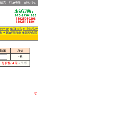
留言
订单查询
邮购须知
的外邮
泰国邮品
台湾邮品欣
卡
各国邮票目录
奥运纪念币
数量
总价
4元
总价格: 4 元
人民币
请你将你购 买
或打电话等各类