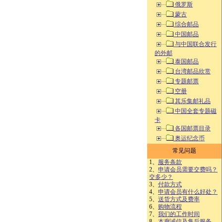
俄罗斯
蒙古
综合邮品
中国邮品
与中国联合发行
的外邮
泰国邮品
台湾邮品欣赏
专题邮票
空册
其乐集邮礼品
中国全套专题磁
卡
各国邮票目录
奥运纪念币
常见问题
1、
服务条款
2、
申请会员需要交费吗？
交多少？
3、
付款方式
4、
申请会员有什么好处？
5、
送货方式及费率
6、
购物流程
7、
我们的工作时间
8、
本廊诚信及售后服务