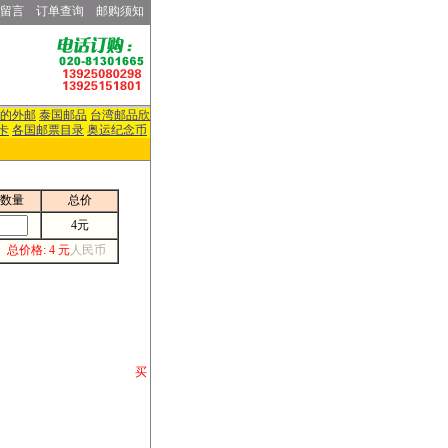
留言
订单查询
邮购须知
的外邮
泰国邮品
台湾邮品欣
卡
各国邮票目录
奥运纪念币
数量
总价
4元
总价格: 4 元
人民币
请你将你购 买
或打电话等各类