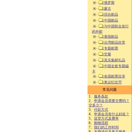
俄罗斯
蒙古
综合邮品
中国邮品
与中国联合发行
的外邮
泰国邮品
台湾邮品欣赏
专题邮票
空册
其乐集邮礼品
中国全套专题磁
卡
各国邮票目录
奥运纪念币
常见问题
1、
服务条款
2、
申请会员需要交费吗？
交多少？
3、
付款方式
4、
申请会员有什么好处？
5、
送货方式及费率
6、
购物流程
7、
我们的工作时间
8、
本廊诚信及售后服务