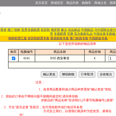
其乐首页
商城首页
商品列表
购物车
商城公告
顾客
香港
澳门
朝鲜
世界专题邮票
前苏联
俄罗斯
蒙古
综合邮品
中国邮品
与中国联合发行
赏
专题邮票
空册
其乐集邮礼品
中国全套专题磁
朝鲜邮票汇集
前苏联邮票专集
香港邮政专集
澳门邮政专集
中国邮政专集
以下是您所选购的物品清单
购买
电脑编号
商品名称
商品价格
商品
6141
JF85 西安事变
4
注意：
1、改变商品数量和减少商品种类需按“确认更改”按钮。
2、假如此订单由于网络问题不能顺利递交时,
的邮品的“商品名称”告诉我们,(不要写电脑编号),谢谢!
3、可在“留言必复”里留言，也可用发邮件
方式告之我们，以便我们能及时为您发货，谢谢合
作!