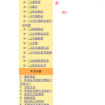
俄罗斯
类 方式告之
蒙古
综合邮品
作!
中国邮品
与中国联合发行
的外邮
泰国邮品
台湾邮品欣赏
专题邮票
空册
其乐集邮礼品
中国全套专题磁
卡
各国邮票目录
奥运纪念币
常见问题
1、
服务条款
2、
申请会员需要交费吗？
交多少？
3、
付款方式
4、
申请会员有什么好处？
5、
送货方式及费率
6、
购物流程
7、
我们的工作时间
8、
本廊诚信及售后服务