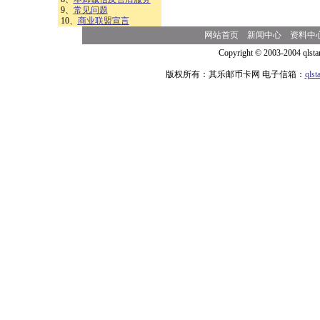
9、
常见问题
10、
商业联盟宣言
网站首页
新闻中心
资料中
Copyright © 2003-2004 qlsta
版权所有：其乐邮币卡网 电子信箱：
qls