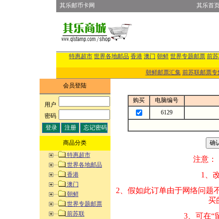
其乐邮币卡网
其乐首
特惠超市
世界各地邮品
香港
澳门
朝鲜
世界专题邮票
前苏
朝鲜邮票汇集
前苏联邮票专
会员登陆
购买
电脑编号
用户
:
6129
密码
:
商品分类
特惠超市
注意：
世界各地邮品
1、改变商品数量
香港
澳门
2、假如此订单由
朝鲜
买的邮品的“商
世界专题邮票
前苏联
3、可在“